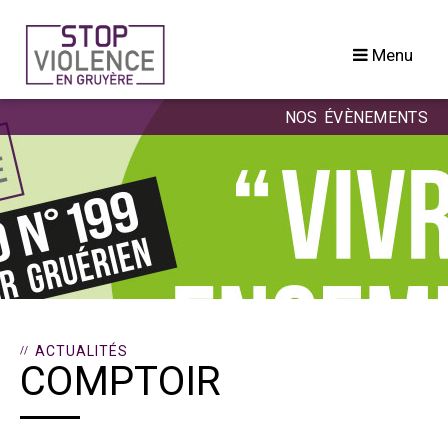
Passer
au
Menu
contenu
NOS ÉVÈNEMENTS
ACTUALITÉS
COMPTOIR